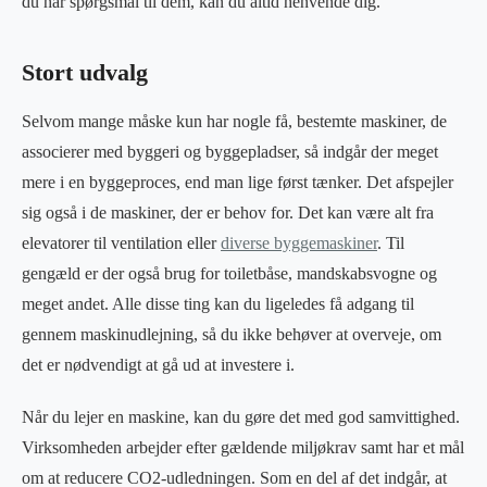
du har spørgsmål til dem, kan du altid henvende dig.
Stort udvalg
Selvom mange måske kun har nogle få, bestemte maskiner, de
associerer med byggeri og byggepladser, så indgår der meget
mere i en byggeproces, end man lige først tænker. Det afspejler
sig også i de maskiner, der er behov for. Det kan være alt fra
elevatorer til ventilation eller
diverse byggemaskiner
. Til
gengæld er der også brug for toiletbåse, mandskabsvogne og
meget andet. Alle disse ting kan du ligeledes få adgang til
gennem maskinudlejning, så du ikke behøver at overveje, om
det er nødvendigt at gå ud at investere i.
Når du lejer en maskine, kan du gøre det med god samvittighed.
Virksomheden arbejder efter gældende miljøkrav samt har et mål
om at reducere CO2-udledningen. Som en del af det indgår, at