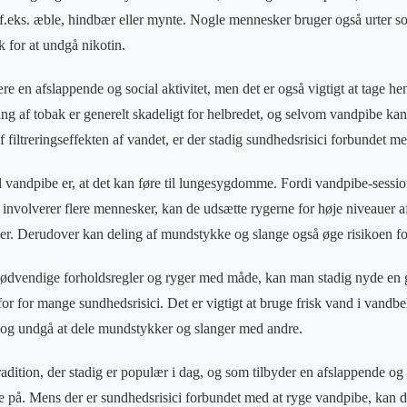
f.eks. æble, hindbær eller mynte. Nogle mennesker bruger også urter s
k for at undgå nikotin.
 en afslappende og social aktivitet, men det er også vigtigt at tage hen
ng af tobak er generelt skadeligt for helbredet, og selvom vandpibe ka
f filtreringseffekten af vandet, er der stadig sundhedsrisici forbundet m
ed vandpibe er, at det kan føre til lungesygdomme. Fordi vandpibe-sessi
 involverer flere mennesker, kan de udsætte rygerne for høje niveauer af
ier. Derudover kan deling af mundstykke og slange også øge risikoen f
ødvendige forholdsregler og ryger med måde, kan man stadig nyde en 
for for mange sundhedsrisici. Det er vigtigt at bruge frisk vand i vandb
og undgå at dele mundstykker og slanger med andre.
tradition, der stadig er populær i dag, og som tilbyder en afslappende og 
e på. Mens der er sundhedsrisici forbundet med at ryge vandpibe, kan d