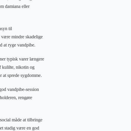
om damiana eller
syn til
n være mindre skadelige
ed at ryge vandpibe.
oner typisk varer længere
 kulilte, nikotin og
or at sprede sygdomme.
god vandpibe-session
eholderen, rengøre
social måde at tilbringe
et stadig være en god