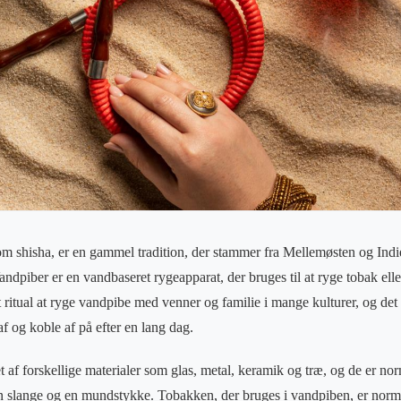
om shisha, er en gammel tradition, der stammer fra Mellemøsten og Ind
ndpiber er en vandbaseret rygeapparat, der bruges til at ryge tobak eller
t ritual at ryge vandpibe med venner og familie i mange kulturer, og det
f og koble af på efter en lang dag.
 af forskellige materialer som glas, metal, keramik og træ, og de er no
en slange og en mundstykke. Tobakken, der bruges i vandpiben, er norm