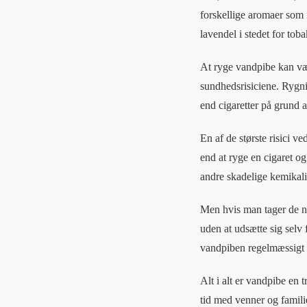
forskellige aromaer som 
lavendel i stedet for toba
At ryge vandpibe kan være
sundhedsrisiciene. Rygni
end cigaretter på grund a
En af de største risici v
end at ryge en cigaret og
andre skadelige kemikal
Men hvis man tager de n
uden at udsætte sig selv 
vandpiben regelmæssigt 
Alt i alt er vandpibe en 
tid med venner og famili