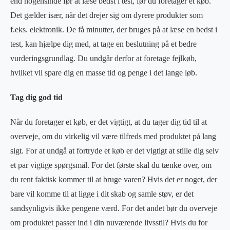
end nogensinde før at læse bedst i test, før du foretager et køb.
Det gælder især, når det drejer sig om dyrere produkter som
f.eks. elektronik. De få minutter, der bruges på at læse en bedst i
test, kan hjælpe dig med, at tage en beslutning på et bedre
vurderingsgrundlag. Du undgår derfor at foretage fejlkøb,
hvilket vil spare dig en masse tid og penge i det lange løb.
Tag dig god tid
Når du foretager et køb, er det vigtigt, at du tager dig tid til at
overveje, om du virkelig vil være tilfreds med produktet på lang
sigt. For at undgå at fortryde et køb er det vigtigt at stille dig selv
et par vigtige spørgsmål. For det første skal du tænke over, om
du rent faktisk kommer til at bruge varen? Hvis det er noget, der
bare vil komme til at ligge i dit skab og samle støv, er det
sandsynligvis ikke pengene værd. For det andet bør du overveje
om produktet passer ind i din nuværende livsstil? Hvis du for