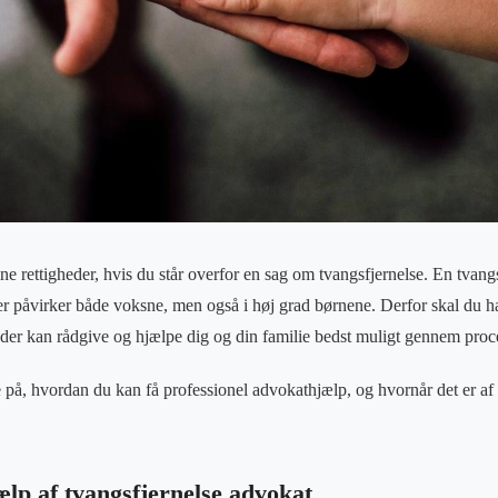
ine rettigheder, hvis du står overfor en sag om tvangsfjernelse. En tvangsf
 der påvirker både voksne, men også i høj grad børnene. Derfor skal du h
 der kan rådgive og hjælpe dig og din familie bedst muligt gennem proc
 på, hvordan du kan få professionel advokathjælp, og hvornår det er af
jælp af tvangsfjernelse advokat