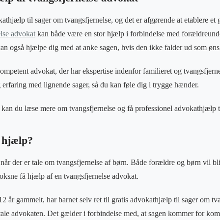
okathjælp til sager om tvangsfjernelse, og det er afgørende at etablere e
else advokat
kan både være en stor hjælp i forbindelse med forældreun
 også hjælpe dig med at anke sagen, hvis den ikke falder ud som øns
mpetent advokat, der har ekspertise indenfor familieret og tvangsfjernel
 erfaring med lignende sager, så du kan føle dig i trygge hænder.
kan du læse mere om tvangsfjernelse og få professionel advokathjælp ti
 hjælp?
 når der er tale om tvangsfjernelse af børn. Både forældre og børn vil bl
ksne få hjælp af en tvangsfjernelse advokat.
2 år gammelt, har barnet selv ret til gratis advokathjælp til sager om tv
tale advokaten. Det gælder i forbindelse med, at sagen kommer for k