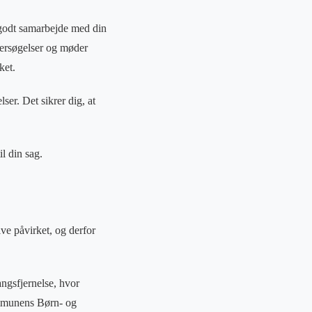
t godt samarbejde med din
dersøgelser og møder
ket.
ser. Det sikrer dig, at
l din sag.
ive påvirket, og derfor
angsfjernelse, hvor
ommunens Børn- og