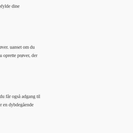
pfylde dine
røver. uanset om du
u oprette prøver, der
du får også adgang til
iver en dybdegående