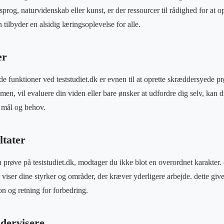
 sprog, naturvidenskab eller kunst, er der ressourcer til rådighed for at o
tilbyder en alsidig læringsoplevelse for alle.
er
e funktioner ved teststudiet.dk er evnen til at oprette skræddersyede p
amen, vil evaluere din viden eller bare ønsker at udfordre dig selv, kan d
e mål og behov.
ltater
 prøve på teststudiet.dk, modtager du ikke blot en overordnet karakter. 
er viser dine styrker og områder, der kræver yderligere arbejde. dette g
ion og retning for forbedring.
ndervisere