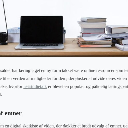
dsalder har læring taget en ny form takket være online ressourcer som te
e til en verden af muligheder for dem, der ønsker at udvide deres viden
rske, hvorfor
teststudiet.dk
er blevet en populær og pålidelig læringspartn
t.
af emner
om en digital skatkiste af viden, der dækker et bredt udvalg af emner. u