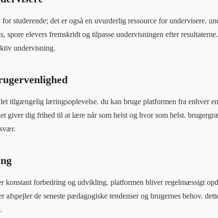
n for studerende; det er også en uvurderlig ressource for undervisere. un
s, spore elevers fremskridt og tilpasse undervisningen efter resultaterne
ektiv undervisning.
rugervenlighed
en let tilgængelig læringsoplevelse. du kan bruge platformen fra enhver 
ket giver dig frihed til at lære når som helst og hvor som helst. brugergræ
svær.
ing
fter konstant forbedring og udvikling. platformen bliver regelmæssigt op
er afspejler de seneste pædagogiske tendenser og brugernes behov. dett
.