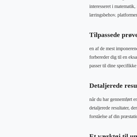
interesseret i matematik,
læringsbehov. platformen 
Tilpassede prøv
en af de mest imponerend
forbereder dig til en eks
passer til dine specifikk
Detaljerede resu
når du har gennemført en
detaljerede resultater, d
forståelse af din præstat
Et værktøj til u