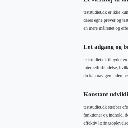
teststudiet.dk er ikke ku
deres egne prøver og test
en mere målrettet og eff
Let adgang og b
teststudiet.dk tilbyder 
internetforbindelse, hvil
du kan navigere uden be
Konstant udvikl
teststudiet.dk stræber e
funktioner og indhold, d
effektiv læringsoplevelse