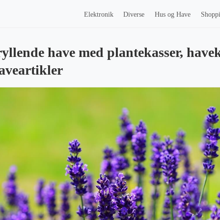
Elektronik
Diverse
Hus og Have
Shopp
ryllende have med plantekasser, have
aveartikler