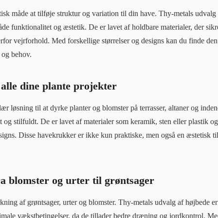
tisk måde at tilføje struktur og variation til din have. Thy-metals udvalg
e funktionalitet og æstetik. De er lavet af holdbare materialer, der sik
or vejrforhold. Med forskellige størrelser og designs kan du finde den
l og behov.
alle dine plante projekter
r løsning til at dyrke planter og blomster på terrasser, altaner og ind
 og stilfuldt. De er lavet af materialer som keramik, sten eller plastik og
signs. Disse havekrukker er ikke kun praktiske, men også en æstetisk til
ra blomster og urter til grøntsager
yrkning af grøntsager, urter og blomster. Thy-metals udvalg af højbede e
ptimale vækstbetingelser, da de tillader bedre dræning og jordkontrol. M