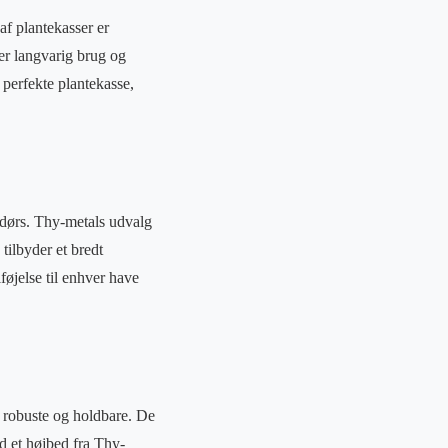
 af plantekasser er
rer langvarig brug og
 perfekte plantekasse,
endørs. Thy-metals udvalg
 tilbyder et bredt
føjelse til enhver have
r robuste og holdbare. De
ed et højbed fra Thy-