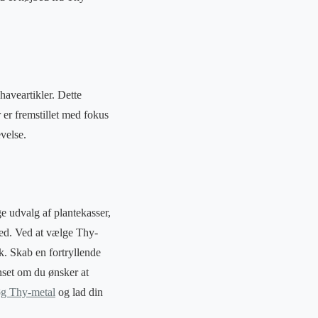
haveartikler. Dette
 er fremstillet med fokus
velse.
ge udvalg af plantekasser,
hed. Ved at vælge Thy-
k. Skab en fortryllende
nset om du ønsker at
g Thy-metal
og lad din