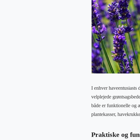
I enhver haveentusiasts 
velplejede grøntsagsbede.
både er funktionelle og æ
plantekasser, havekrukke
Praktiske og fun