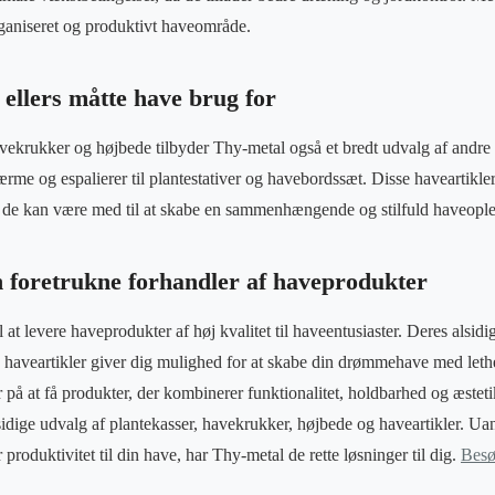
ganiseret og produktivt haveområde.
 ellers måtte have brug for
vekrukker og højbede tilbyder Thy-metal også et bredt udvalg af andre 
ærme og espalierer til plantestativer og havebordssæt. Disse haveartikler
g de kan være med til at skabe en sammenhængende og stilfuld haveople
n foretrukne forhandler af haveprodukter
l at levere haveprodukter af høj kvalitet til haveentusiaster. Deres alsidi
 haveartikler giver dig mulighed for at skabe din drømmehave med let
 på at få produkter, der kombinerer funktionalitet, holdbarhed og æsteti
dige udvalg af plantekasser, havekrukker, højbede og haveartikler. Ua
ler produktivitet til din have, har Thy-metal de rette løsninger til dig.
Besø