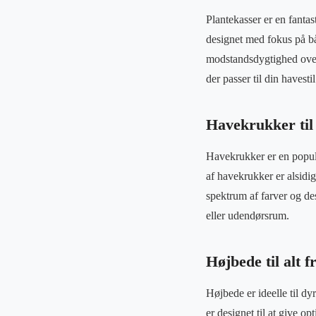
Plantekasser er en fantas
designet med fokus på båd
modstandsdygtighed overf
der passer til din havesti
Havekrukker til 
Havekrukker er en populæ
af havekrukker er alsidigt
spektrum af farver og de
eller udendørsrum.
Højbede til alt f
Højbede er ideelle til d
er designet til at give o