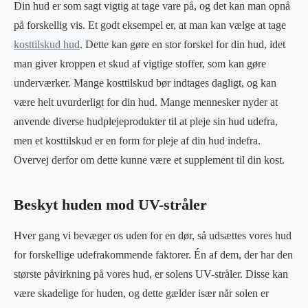
Din hud er som sagt vigtig at tage vare på, og det kan man opnå
på forskellig vis. Et godt eksempel er, at man kan vælge at tage
kosttilskud hud
. Dette kan gøre en stor forskel for din hud, idet
man giver kroppen et skud af vigtige stoffer, som kan gøre
underværker. Mange kosttilskud bør indtages dagligt, og kan
være helt uvurderligt for din hud. Mange mennesker nyder at
anvende diverse hudplejeprodukter til at pleje sin hud udefra,
men et kosttilskud er en form for pleje af din hud indefra.
Overvej derfor om dette kunne være et supplement til din kost.
Beskyt huden mod UV-stråler
Hver gang vi bevæger os uden for en dør, så udsættes vores hud
for forskellige udefrakommende faktorer. Én af dem, der har den
største påvirkning på vores hud, er solens UV-stråler. Disse kan
være skadelige for huden, og dette gælder især når solen er