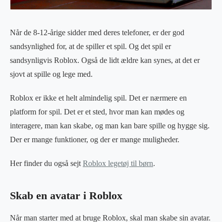
Når de 8-12-årige sidder med deres telefoner, er der god
sandsynlighed for, at de spiller et spil. Og det spil er
sandsynligvis Roblox. Også de lidt ældre kan synes, at det er
sjovt at spille og lege med.
Roblox er ikke et helt almindelig spil. Det er nærmere en
platform for spil. Det er et sted, hvor man kan mødes og
interagere, man kan skabe, og man kan bare spille og hygge sig.
Der er mange funktioner, og der er mange muligheder.
Her finder du også sejt
Roblox legetøj til børn
.
Skab en avatar i Roblox
Når man starter med at bruge Roblox, skal man skabe sin avatar.