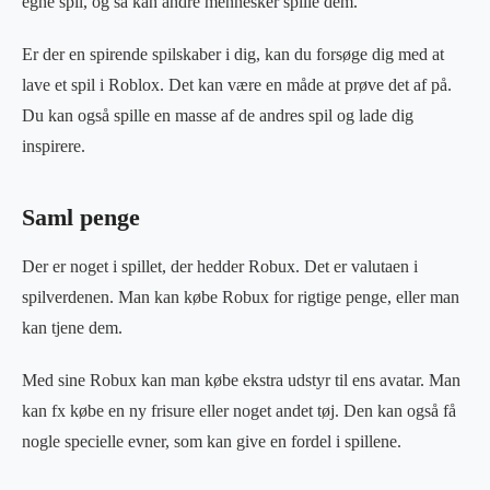
egne spil, og så kan andre mennesker spille dem.
Er der en spirende spilskaber i dig, kan du forsøge dig med at
lave et spil i Roblox. Det kan være en måde at prøve det af på.
Du kan også spille en masse af de andres spil og lade dig
inspirere.
Saml penge
Der er noget i spillet, der hedder Robux. Det er valutaen i
spilverdenen. Man kan købe Robux for rigtige penge, eller man
kan tjene dem.
Med sine Robux kan man købe ekstra udstyr til ens avatar. Man
kan fx købe en ny frisure eller noget andet tøj. Den kan også få
nogle specielle evner, som kan give en fordel i spillene.