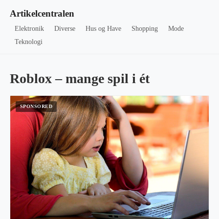
Artikelcentralen
Elektronik
Diverse
Hus og Have
Shopping
Mode
Teknologi
Roblox – mange spil i ét