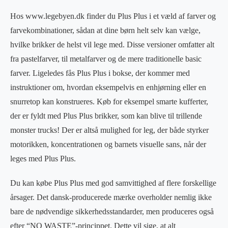
Hos www.legebyen.dk finder du Plus Plus i et væld af farver og
farvekombinationer, sådan at dine børn helt selv kan vælge,
hvilke brikker de helst vil lege med. Disse versioner omfatter alt
fra pastelfarver, til metalfarver og de mere traditionelle basic
farver. Ligeledes fås Plus Plus i bokse, der kommer med
instruktioner om, hvordan eksempelvis en enhjørning eller en
snurretop kan konstrueres. Køb for eksempel smarte kufferter,
der er fyldt med Plus Plus brikker, som kan blive til trillende
monster trucks! Der er altså mulighed for leg, der både styrker
motorikken, koncentrationen og barnets visuelle sans, når der
leges med Plus Plus.
Du kan købe Plus Plus med god samvittighed af flere forskellige
årsager. Det dansk-producerede mærke overholder nemlig ikke
bare de nødvendige sikkerhedsstandarder, men produceres også
efter “NO WASTE”-princippet. Dette vil sige, at alt