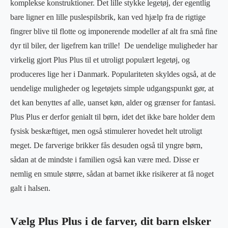
komplekse konstruktioner. Det lille stykke legetøj, der egentlig
bare ligner en lille puslespilsbrik, kan ved hjælp fra de rigtige
fingrer blive til flotte og imponerende modeller af alt fra små fine
dyr til biler, der ligefrem kan trille! De uendelige muligheder har
virkelig gjort Plus Plus til et utroligt populært legetøj, og
produceres lige her i Danmark. Populariteten skyldes også, at de
uendelige muligheder og legetøjets simple udgangspunkt gør, at
det kan benyttes af alle, uanset køn, alder og grænser for fantasi.
Plus Plus er derfor genialt til børn, idet det ikke bare holder dem
fysisk beskæftiget, men også stimulerer hovedet helt utroligt
meget. De farverige brikker fås desuden også til yngre børn,
sådan at de mindste i familien også kan være med. Disse er
nemlig en smule større, sådan at barnet ikke risikerer at få noget
galt i halsen.
Vælg Plus Plus i de farver, dit barn elsker