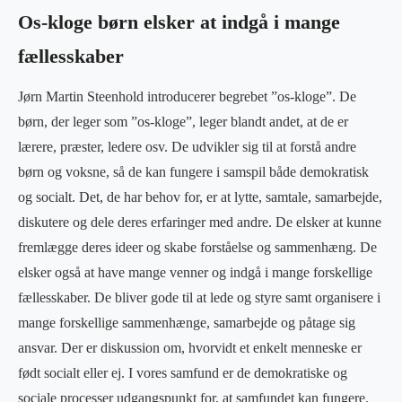
Os-kloge børn elsker at indgå i mange
fællesskaber
Jørn Martin Steenhold introducerer begrebet ”os-kloge”. De
børn, der leger som ”os-kloge”, leger blandt andet, at de er
lærere, præster, ledere osv. De udvikler sig til at forstå andre
børn og voksne, så de kan fungere i samspil både demokratisk
og socialt. Det, de har behov for, er at lytte, samtale, samarbejde,
diskutere og dele deres erfaringer med andre. De elsker at kunne
fremlægge deres ideer og skabe forståelse og sammenhæng. De
elsker også at have mange venner og indgå i mange forskellige
fællesskaber. De bliver gode til at lede og styre samt organisere i
mange forskellige sammenhænge, samarbejde og påtage sig
ansvar. Der er diskussion om, hvorvidt et enkelt menneske er
født socialt eller ej. I vores samfund er de demokratiske og
sociale processer udgangspunkt for, at samfundet kan fungere.