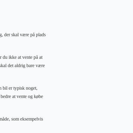
ng, der skal være på plads
 du ikke at vente på at
 skal det aldrig bare være
bil er typisk noget,
e bedre at vente og købe
me måde, som eksempelvis