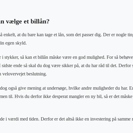
 vælge et billån?
så enkelt, at du bare kan tage et lån, som det passer dig. Der er nogle ti
din egen skyld.
r i stykker, så kan et billån måske være en god mulighed. For så behøver
I sidste ende så skal du dog være sikker på, at du har råd til det. Derfor
n velovervejet beslutning.
 dog også give mening at undersøge, hvilke andre muligheder du har. En 
men til. Hvis du derfor ikke desperat mangler en ny bil, så er det måsk
falde i værdi med tiden. Derfor er det altså ikke en investering på sam