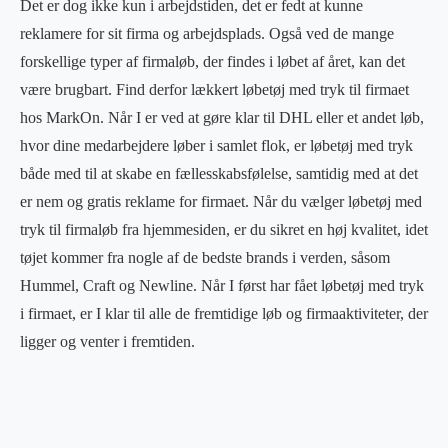
Det er dog ikke kun i arbejdstiden, det er fedt at kunne
reklamere for sit firma og arbejdsplads. Også ved de mange
forskellige typer af firmaløb, der findes i løbet af året, kan det
være brugbart. Find derfor lækkert løbetøj med tryk til firmaet
hos MarkOn. Når I er ved at gøre klar til DHL eller et andet løb,
hvor dine medarbejdere løber i samlet flok, er løbetøj med tryk
både med til at skabe en fællesskabsfølelse, samtidig med at det
er nem og gratis reklame for firmaet. Når du vælger løbetøj med
tryk til firmaløb fra hjemmesiden, er du sikret en høj kvalitet, idet
tøjet kommer fra nogle af de bedste brands i verden, såsom
Hummel, Craft og Newline. Når I først har fået løbetøj med tryk
i firmaet, er I klar til alle de fremtidige løb og firmaaktiviteter, der
ligger og venter i fremtiden.