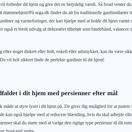
vil forbedre dit hjem og give det en betydelig værdi. Så hvad venter du 
it drømmehjem!På sega.dk finder du alt fra traditionelle gardinstilarter 
rdiner og varmeforinger, der kan hjælpe med at holde dit hjem varmt o
r også et bredt udvalg af dekorativt tilbehør som bindebånd, valancer 
efter noget diskret eller fedt, enkelt eller udsmykket, kan du være sikk
Du vil helt sikkert finde de perfekte gardiner til dit hjem!
dfaldet i dit hjem med persienner efter mål
sk måde at styre lyset i dit hjem på. De giver dig mulighed for at juster
de kan også hjælpe med at reducere blænding, hvis du skal arbejde eller
sienner skal du starte med at vælge den rigtige type persienne til dit ru
ere lyset end andre.