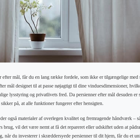
 efter mål, får du en lang række fordele, som ikke er tilgængelige med
fter mål designet til at passe nøjagtigt til dine vinduesdimensioner, hvilk
ge lysstyring og privatlivets fred. Da persienner efter mål desuden er s
ikker på, at alle funktioner fungerer efter hensigten.
yder også materialer af overlegen kvalitet og fremragende håndværk – så 
års brug, vil det være nemt at få det repareret eller udskiftet uden at pådr
 når du investerer i skræddersyede persienner til dit hjem, får du et un