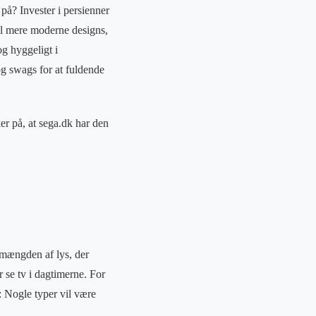
på? Invester i persienner
til mere moderne designs,
g hyggeligt i
og swags for at fuldende
er på, at sega.dk har den
e mængden af lys, der
 se tv i dagtimerne. For
m: Nogle typer vil være