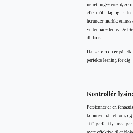
indretningselement, som 
efter mål i dag og skab d
herunder mørklægningsga
vintermånederne. De føre
dit look.
Uanset om du er på udkig 
perfekte løsning for dig. 
Kontrollér lysin
Persienner er en fantasti
kommer ind i et rum, og 
at få perfekt lys med per
mere effektive til at blok