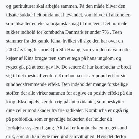
og gærkulturer skal arbejde sammen. På den måde bliver den
tilsatte sukker helt omdannet i tevandet, som bliver til alkoholer,
som tilsætter en ekstra organisk smag til din teen. Det normale
sukker indhold for kombucha Danmark er under 7% . Teen
stammer fra det gamle Kina, hvilket vil sige den har over en
2000 års lang historie. Qin Shi Huang, som var den daværende
kejser af Kina brugte teen som et tegn på hans ungdom, og
rygtet gik på at teen gav liv. De senere år har kombucha te bredt
sig til det meste af verden. Kombucha er især populært for sin
sundhedsfremmende effekt. Den indeholder mange forskellige
stoffer, der alle virker sammen for at give en positiv effekt på din
krop. Eksempelvis er den rig på antioxidanter, som beskytter
dine celler mod skader fra frie radikaler. Kombucha er også rig
på probiotika, som er gavnlige bakterier, der holder dit
fordøjelsessystem i gang. Alt i alt er kombucha en meget sund
drik, som du kan nyde med god samvittighed. Hvis det derfor