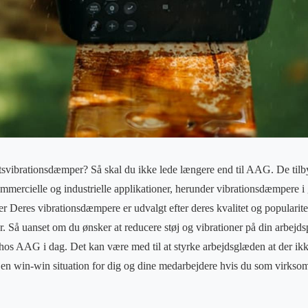
etsvibrationsdæmper? Så skal du ikke lede længere end til AAG. De tilby
ommercielle og industrielle applikationer, herunder vibrationsdæmpere
r Deres vibrationsdæmpere er udvalgt efter deres kvalitet og popularitet
r. Så uanset om du ønsker at reducere støj og vibrationer på din arbejdsp
 hos AAG i dag. Det kan være med til at styrke arbejdsglæden at der ikk
r en win-win situation for dig og dine medarbejdere hvis du som virkso