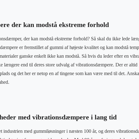
re der kan modstå ekstreme forhold
ionsdæmper, der kan modstå ekstreme forhold? Så skal du ikke lede læn
dæmpere er fremstillet af gummi af højeste kvalitet og kan modstå tem
materialer ganske enkelt ikke kan modstå. Så hvis du leder efter en vib
ke længere end til deres store udvalg af vibrationsdæmpere. Der er alti
dsplads og det her er netop en af tingene som kan være med til det. Anska
mhed.
heder med vibrationsdæmpere i lang tid
 industrien med gummiløsninger i næsten 100 år, og deres vibrationsdæ