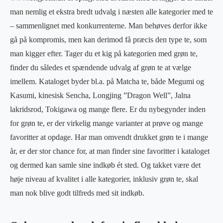
man nemlig et ekstra bredt udvalg i næsten alle kategorier med te
– sammenlignet med konkurrenterne. Man behøves derfor ikke
gå på kompromis, men kan derimod få præcis den type te, som
man kigger efter. Tager du et kig på kategorien med grøn te,
finder du således et spændende udvalg af grøn te at vælge
imellem. Kataloget byder bl.a. på Matcha te, både Megumi og
Kasumi, kinesisk Sencha, Longjing ”Dragon Well”, Jalna
lakridsrod, Tokigawa og mange flere. Er du nybegynder inden
for grøn te, er der virkelig mange varianter at prøve og mange
favoritter at opdage. Har man omvendt drukket grøn te i mange
år, er der stor chance for, at man finder sine favoritter i kataloget
og dermed kan samle sine indkøb ét sted. Og takket være det
høje niveau af kvalitet i alle kategorier, inklusiv grøn te, skal
man nok blive godt tilfreds med sit indkøb.