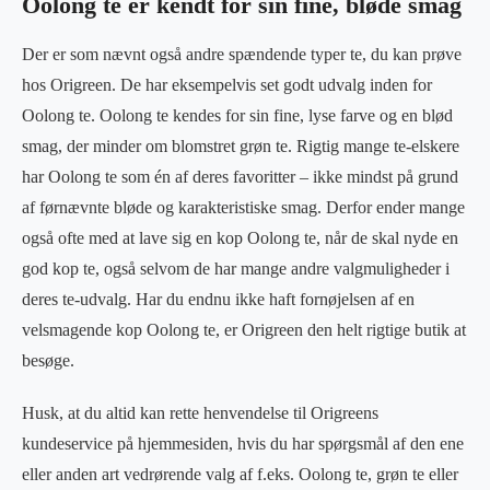
Oolong te er kendt for sin fine, bløde smag
Der er som nævnt også andre spændende typer te, du kan prøve
hos Origreen. De har eksempelvis set godt udvalg inden for
Oolong te. Oolong te kendes for sin fine, lyse farve og en blød
smag, der minder om blomstret grøn te. Rigtig mange te-elskere
har Oolong te som én af deres favoritter – ikke mindst på grund
af førnævnte bløde og karakteristiske smag. Derfor ender mange
også ofte med at lave sig en kop Oolong te, når de skal nyde en
god kop te, også selvom de har mange andre valgmuligheder i
deres te-udvalg. Har du endnu ikke haft fornøjelsen af en
velsmagende kop Oolong te, er Origreen den helt rigtige butik at
besøge.
Husk, at du altid kan rette henvendelse til Origreens
kundeservice på hjemmesiden, hvis du har spørgsmål af den ene
eller anden art vedrørende valg af f.eks. Oolong te, grøn te eller