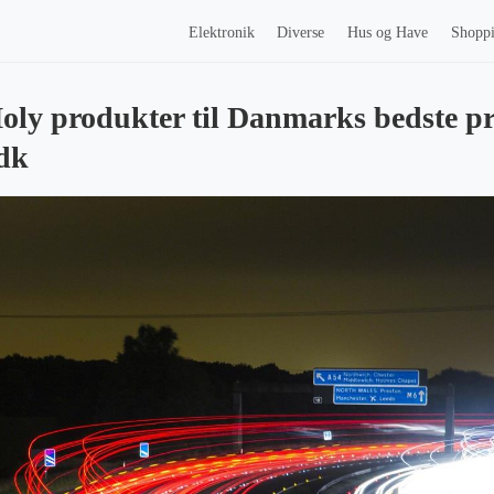
Elektronik
Diverse
Hus og Have
Shopp
ly produkter til Danmarks bedste pr
dk