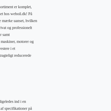
sortiment er komplet,
let hos weboil.dk! På
ne mærke uanset, hvilken
rivat og professionelt
yr samt
ne maskiner, motorer og
stere i et
ragteligt reducerede
igeledes ind i en
af specifikationer på