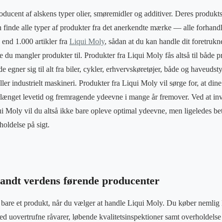
oducent af alskens typer olier, smøremidler og additiver. Deres produkt
an finde alle typer af produkter fra det anerkendte mærke — alle forhand
end 1.000 artikler fra
Liqui Moly
, sådan at du kan handle dit foretruk
e du mangler produkter til. Produkter fra Liqui Moly fås altså til både p
de egner sig til alt fra biler, cykler, erhvervskøretøjer, både og haveudst
ler industrielt maskineri. Produkter fra Liqui Moly vil sørge for, at di
rlænget levetid og fremragende ydeevne i mange år fremover. Ved at inve
 Moly vil du altså ikke bare opleve optimal ydeevne, men ligeledes bet
oldelse på sigt.
landt verdens førende producenter
bare et produkt, når du vælger at handle Liqui Moly. Du køber nemlig l
med uovertrufne råvarer, løbende kvalitetsinspektioner samt overholdelse 