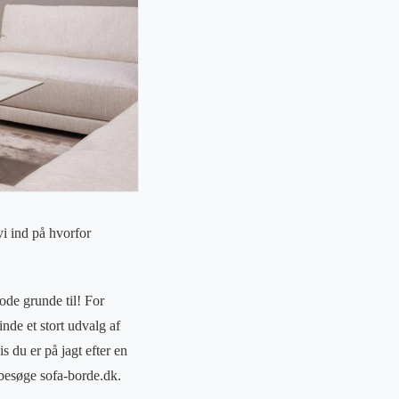
i ind på hvorfor
ode grunde til! For
nde et stort udvalg af
 du er på jagt efter en
l besøge sofa-borde.dk.