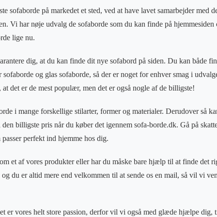
dste sofaborde på markedet et sted, ved at have lavet samarbejder med d
en. Vi har nøje udvalg de sofaborde som du kan finde på hjemmesiden o
rde lige nu.
arantere dig, at du kan finde dit nye sofabord på siden. Du kan både fin
sofaborde og glas sofaborde, så der er noget for enhver smag i udvalge
r, at det er de mest populær, men det er også nogle af de billigste!
rde i mange forskellige stilarter, former og materialer. Derudover så ka
l den billigste pris når du køber det igennem sofa-borde.dk. Gå på skatte
 passer perfekt ind hjemme hos dig.
 et af vores produkter eller har du måske bare hjælp til at finde det rig
ig og du er altid mere end velkommen til at sende os en mail, så vil vi ven
t er vores helt store passion, derfor vil vi også med glæde hjælpe dig, ti