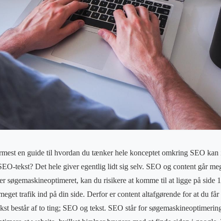
ærmest en guide til hvordan du tænker hele konceptet omkring SEO kan 
SEO-tekst? Det hele giver egentlig lidt sig selv. SEO og content går m
er søgemaskineoptimeret, kan du risikere at komme til at ligge på side 1
eget trafik ind på din side. Derfor er content altafgørende for at du f
st består af to ting; SEO og tekst. SEO står for søgemaskineoptimeri