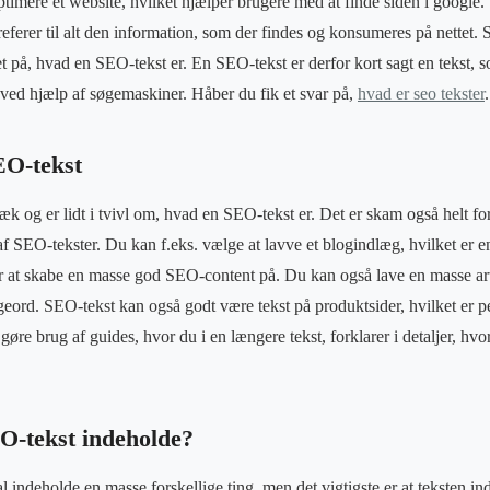
optimere et website, hvilket hjælper brugere med at finde siden i google.
referer til alt den information, som der findes og konsumeres på nettet. 
t på, hvad en SEO-tekst er. En SEO-tekst er derfor kort sagt en tekst, 
k ved hjælp af søgemaskiner. Håber du fik et svar på,
hvad er seo tekster
.
EO-tekst
 og er lidt i tvivl om, hvad en SEO-tekst er. Det er skam også helt fors
af SEO-tekster. Du kan f.eks. vælge at lavve et blogindlæg, hvilket er e
at skabe en masse god SEO-content på. Du kan også lave en masse arti
eord. SEO-tekst kan også godt være tekst på produktsider, hvilket er pe
re brug af guides, hvor du i en længere tekst, forklarer i detaljer, hvo
O-tekst indeholde?
indeholde en masse forskellige ting, men det vigtigste er at teksten ind