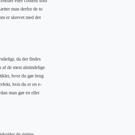
 Tekster eller content som
Sætter man derfor de to
som er skrevet med det
tåeligt, da der findes
n af de mest almindelige
kler, hvor du gør brug
rfekt, hvis du er en e-
rdan man gør en eller
eholder de rigtige