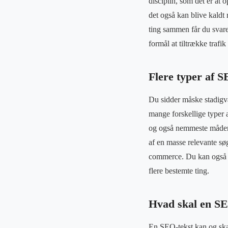
disciplin, som det er at 
det også kan blive kaldt 
ting sammen får du svare
formål at tiltrække trafi
Flere typer af S
Du sidder måske stadigvæk
mange forskellige typer 
og også nemmeste måder 
af en masse relevante søg
commerce. Du kan også gø
flere bestemte ting.
Hvad skal en SE
En SEO-tekst kan og skal 