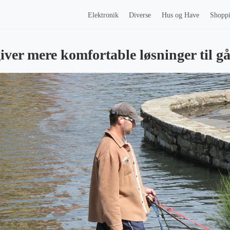
Elektronik
Diverse
Hus og Have
Shopp
iver mere komfortable løsninger til g