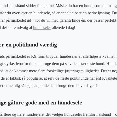
 hunds halsbånd sidder for stramt? Måske du har en hund, som du mangl
rfor du overvejer en hundesele, så er det altid bare en bedre løsning. D
er på markedet ud – for du vil med garanti finde én, der passer perfekt 
i det store udvalg af
hundeseler
allerede i dag!
er en politihund værdig
ds på markedet er K9, som tilbyder hundeseler af allerhøjeste kvalitet. 
gt styrke, hvorfor du kan bruge dem på selv den stærkeste hund. Hunde
ed, at de kommer mere flere forskellige justeringsmuligheder. Det er no
de er faktisk så populære, at selv de fleste politihunde har én! Kvalite
er er nemlig så høje, at politiet kan bruge dem i hverdagen!
dige gåture gode med en hundesele
tså flere og flere hundeejere, der vælger hundeseler fremfor halsbånd – 