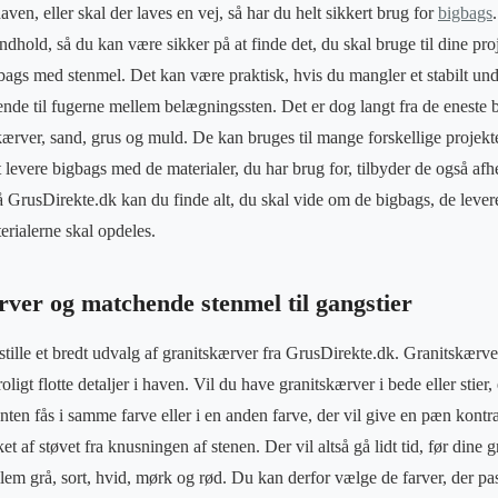
aven, eller skal der laves en vej, så har du helt sikkert brug for
bigbags
ndhold, så du kan være sikker på at finde det, du skal bruge til dine proj
bags med stenmel. Det kan være praktisk, hvis du mangler et stabilt unde
vende til fugerne mellem belægningssten. Det er dog langt fra de eneste 
ærver, sand, grus og muld. De kan bruges til mange forskellige projekte
t levere bigbags med de materialer, du har brug for, tilbyder de også af
 På GrusDirekte.dk kan du finde alt, du skal vide om de bigbags, de leve
erialerne skal opdeles.
rver og matchende stenmel til gangstier
ille et bredt udvalg af granitskærver fra GrusDirekte.dk. Granitskærver
oligt flotte detaljer i haven. Vil du have granitskærver i bede eller stier, 
nten fås i samme farve eller i en anden farve, der vil give en pæn kontr
et af støvet fra knusningen af stenen. Der vil altså gå lidt tid, før dine 
em grå, sort, hvid, mørk og rød. Du kan derfor vælge de farver, der pass