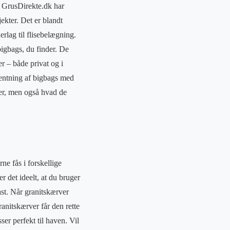
. GrusDirekte.dk har
ekter. Det er blandt
rlag til flisebelægning.
bigbags, du finder. De
r – både privat og i
hentning af bigbags med
rer, men også hvad de
ne fås i forskellige
er det ideelt, at du bruger
ast. Når granitskærver
granitskærver får den rette
er perfekt til haven. Vil