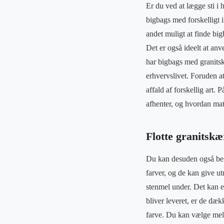
Er du ved at lægge sti i h
bigbags med forskelligt i
andet muligt at finde big
Det er også ideelt at an
har bigbags med granitsk
erhvervslivet. Foruden a
affald af forskellig art.
afhenter, og hvordan mat
Flotte granitskæ
Du kan desuden også best
farver, og de kan give utr
stenmel under. Det kan e
bliver leveret, er de dækk
farve. Du kan vælge mell