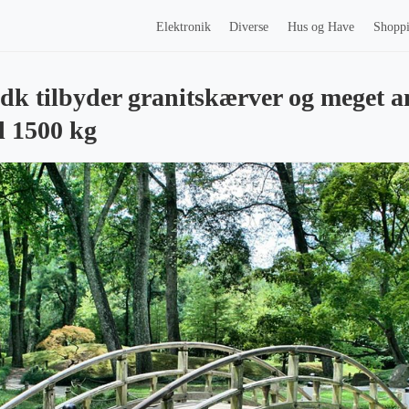
Elektronik
Diverse
Hus og Have
Shopp
dk tilbyder granitskærver og meget a
l 1500 kg