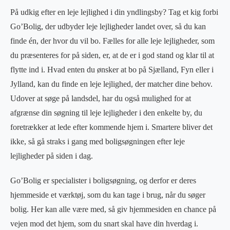
På udkig efter en leje lejlighed i din yndlingsby? Tag et kig forbi
Go’Bolig, der udbyder leje lejligheder landet over, så du kan
finde én, der hvor du vil bo. Fælles for alle leje lejligheder, som
du præsenteres for på siden, er, at de er i god stand og klar til at
flytte ind i. Hvad enten du ønsker at bo på Sjælland, Fyn eller i
Jylland, kan du finde en leje lejlighed, der matcher dine behov.
Udover at søge på landsdel, har du også mulighed for at
afgrænse din søgning til leje lejligheder i den enkelte by, du
foretrækker at lede efter kommende hjem i. Smartere bliver det
ikke, så gå straks i gang med boligsøgningen efter leje
lejligheder på siden i dag.
Go’Bolig er specialister i boligsøgning, og derfor er deres
hjemmeside et værktøj, som du kan tage i brug, når du søger
bolig. Her kan alle være med, så giv hjemmesiden en chance på
vejen mod det hjem, som du snart skal have din hverdag i.