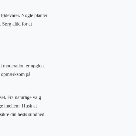
e fødevarer. Nogle planter
Sørg altid for at
at moderation er nøglen.
ær opmærksom på
sel. Fra naturlige valg
ge imellem. Husk at
ikre din hests sundhed