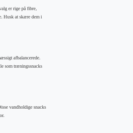
lg er rige på fibre,
re. Husk at skære dem i
mæssigt afbalancerede.
elle som træningssnacks
Disse vandholdige snacks
or.