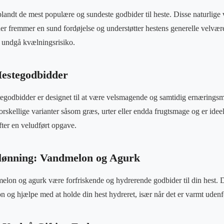
andt de mest populære og sundeste godbider til heste. Disse naturlige va
der fremmer en sund fordøjelse og understøtter hestens generelle velvæ
at undgå kvælningsrisiko.
Hestegodbidder
stegodbidder er designet til at være velsmagende og samtidig ernærings
forskellige varianter såsom græs, urter eller endda frugtsmage og er ide
fter en veludført opgave.
lønning: Vandmelon og Agurk
elon og agurk være forfriskende og hydrerende godbider til din hest. 
on og hjælpe med at holde din hest hydreret, især når det er varmt udenf