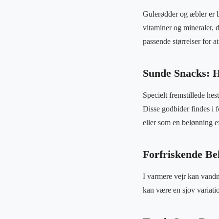
Gulerødder og æbler er bl
vitaminer og mineraler, 
passende størrelser for 
Sunde Snacks: 
Specielt fremstillede he
Disse godbider findes i 
eller som en belønning e
Forfriskende Be
I varmere vejr kan vandm
kan være en sjov variati