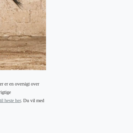
r er en oversigt over
vigtige
il heste her
. Du vil med