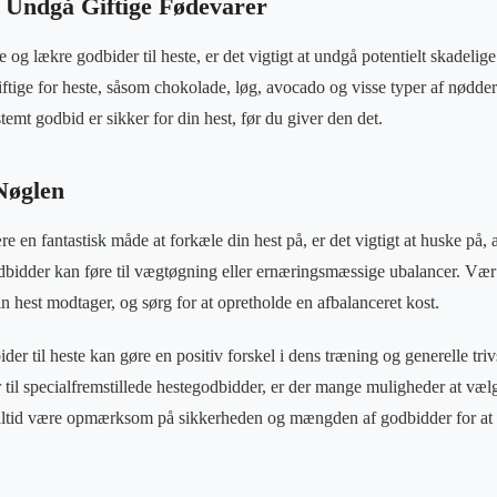
 Undgå Giftige Fødevarer
g lækre godbider til heste, er det vigtigt at undgå potentielt skadelig
tige for heste, såsom chokolade, løg, avocado og visse typer af nødder. 
emt godbid er sikker for din hest, før du giver den det.
Nøglen
 en fantastisk måde at forkæle din hest på, er det vigtigt at huske på, 
idder kan føre til vægtøgning eller ernæringsmæssige ubalancer. V
 hest modtager, og sørg for at opretholde en afbalanceret kost.
der til heste kan gøre en positiv forskel i dens træning og generelle triv
til specialfremstillede hestegodbidder, er der mange muligheder at væl
altid være opmærksom på sikkerheden og mængden af godbidder for at s