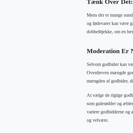
Tænk Over Det:
Mens der er mange sunde o
og fødevarer kan være gif
dobbelttjekke, om en best
Moderation Er 
Selvom godbider kan være
Overdreven mængde godb
mængden af godbider, din
At vælge de rigtige godbi
som gulerødder og æbler 
variere godbidderne og 
og velvære.