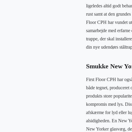
ligeledes altid godt beha
rust samt at den grundes 
Floor CPH har vundet utr
samarbejde med erfarne 
trappe, der skal installe
din nye udendørs ståltra
Smukke New York
First Floor CPH har ogs
både tegnet, produceret 
produkts store popularit
kompromis med lys. Disse 
afskærme for lyd eller lug
alsidigheden. En New Yor
New Yorker glasvæg, der 