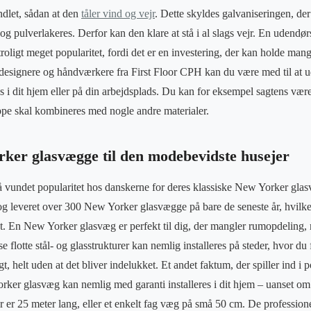
ndlet, sådan at den
tåler vind og vejr
. Dette skyldes galvaniseringen, der
og pulverlakeres. Derfor kan den klare at stå i al slags vejr. En udendørs
oligt meget popularitet, fordi det er en investering, der kan holde mang
designere og håndværkere fra First Floor CPH kan du være med til at u
res i dit hjem eller på din arbejdsplads. Du kan for eksempel sagtens vær
ppe skal kombineres med nogle andre materialer.
er glasvægge til den modebevidste husejer
å vundet popularitet hos danskerne for deres klassiske New Yorker gla
og leveret over 300 New Yorker glasvægge på bare de seneste år, hvilke
et. En New Yorker glasvæg er perfekt til dig, der mangler rumopdeling, 
flotte stål- og glasstrukturer kan nemlig installeres på steder, hvor du
t, helt uden at det bliver indelukket. Et andet faktum, der spiller ind i p
ker glasvæg kan nemlig med garanti installeres i dit hjem – uanset om
er 25 meter lang, eller et enkelt fag væg på små 50 cm. De profession