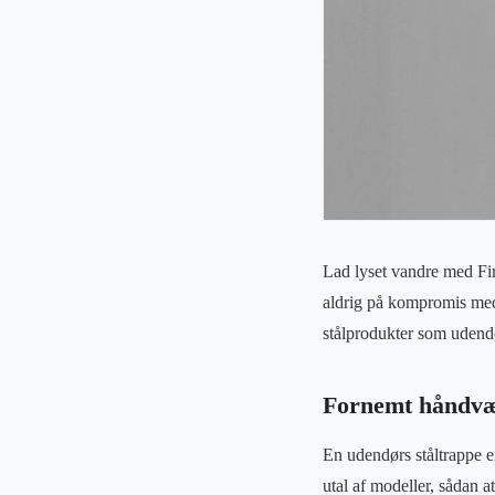
Lad lyset vandre med Fir
aldrig på kompromis med
stålprodukter som udendør
Fornemt håndvær
En udendørs ståltrappe er
utal af modeller, sådan a