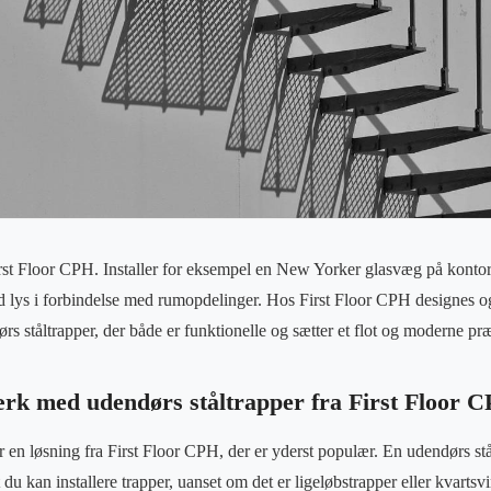
st Floor CPH. Installer for eksempel en New Yorker glasvæg på kontore
 lys i forbindelse med rumopdelinger. Hos First Floor CPH designes o
s ståltrapper, der både er funktionelle og sætter et flot og moderne pr
k med udendørs ståltrapper fra First Floor 
 en løsning fra First Floor CPH, der er yderst populær. En udendørs stå
t du kan installere trapper, uanset om det er ligeløbstrapper eller kvarts