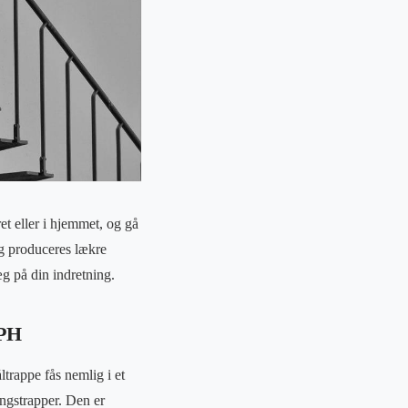
t eller i hjemmet, og gå
g produceres lækre
æg på din indretning.
CPH
ltrappe fås nemlig i et
vingstrapper. Den er