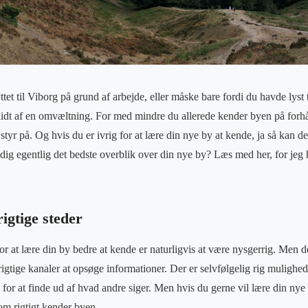
ttet til Viborg på grund af arbejde, eller måske bare fordi du havde lyst t
 lidt af en omvæltning. For med mindre du allerede kender byen på forh
tyr på. Og hvis du er ivrig for at lære din nye by at kende, ja så kan de
g egentlig det bedste overblik over din nye by? Læs med her, for jeg 
rigtige steder
r at lære din by bedre at kende er naturligvis at være nysgerrig. Men de
rigtige kanaler at opsøge informationer. Der er selvfølgelig rig mulighed 
, for at finde ud af hvad andre siger. Men hvis du gerne vil lære din nye
om rigtigt kender byen.