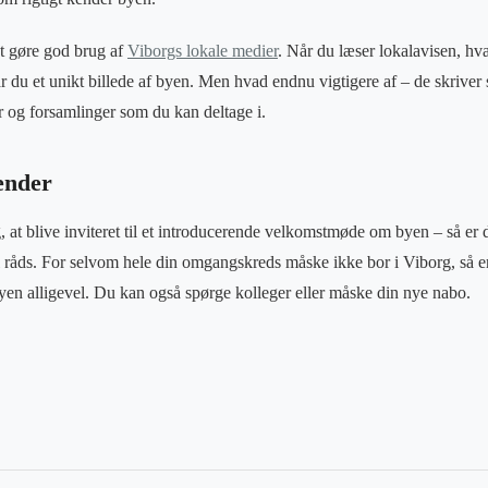
at gøre god brug af
Viborgs lokale medier
. Når du læser lokalavisen, hva
får du et unikt billede af byen. Men hvad endnu vigtigere af – de skrive
g forsamlinger som du kan deltage i.
ender
, at blive inviteret til et introducerende velkomstmøde om byen – så er d
 råds. For selvom hele din omgangskreds måske ikke bor i Viborg, så e
l byen alligevel. Du kan også spørge kolleger eller måske din nye nabo.