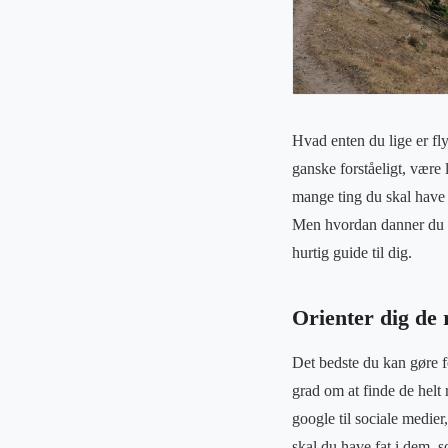
Hvad enten du lige er fly
ganske forståeligt, være
mange ting du skal have s
Men hvordan danner du di
hurtig guide til dig.
Orienter dig de 
Det bedste du kan gøre fo
grad om at finde de helt 
google til sociale medier
skal du have fat i dem, s