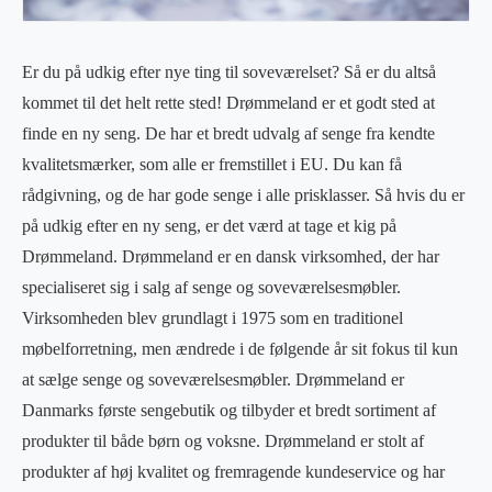
Er du på udkig efter nye ting til soveværelset? Så er du altså
kommet til det helt rette sted! Drømmeland er et godt sted at
finde en ny seng. De har et bredt udvalg af senge fra kendte
kvalitetsmærker, som alle er fremstillet i EU. Du kan få
rådgivning, og de har gode senge i alle prisklasser. Så hvis du er
på udkig efter en ny seng, er det værd at tage et kig på
Drømmeland. Drømmeland er en dansk virksomhed, der har
specialiseret sig i salg af senge og soveværelsesmøbler.
Virksomheden blev grundlagt i 1975 som en traditionel
møbelforretning, men ændrede i de følgende år sit fokus til kun
at sælge senge og soveværelsesmøbler. Drømmeland er
Danmarks første sengebutik og tilbyder et bredt sortiment af
produkter til både børn og voksne. Drømmeland er stolt af
produkter af høj kvalitet og fremragende kundeservice og har