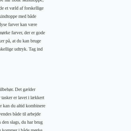
de et væld af forskellige
 skindtoppe med både
 lyse farver kan være
mørke farver, der er gode
kker på, at du kan bruge
skellige udtryk. Tag ind
ilbehør. Det gælder
 tasker er lavet i lækkert
er kan du altid kombinere
vendes både til arbejde
s den slags, du har brug
 De kommer i både mørke