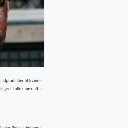
kindprodukter til kvinder
er til alle dine outfits.
e har flotte skindtoppe,