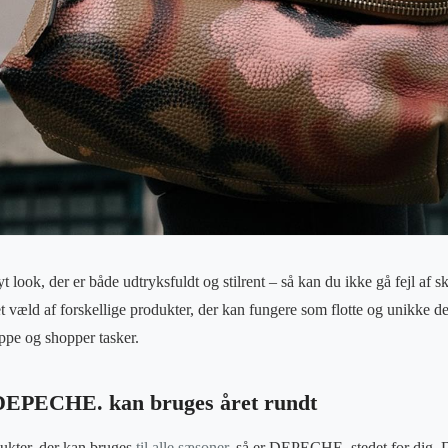
yt look, der er både udtryksfuldt og stilrent – så kan du ikke gå fejl af s
ld af forskellige produkter, der kan fungere som flotte og unikke detalj
ppe og shopper tasker.
 DEPECHE. kan bruges året rundt
ukter, der kan bruges
til alle sæsoner
, så er DEPECHE. stedet for dig. D