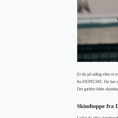
Er du på udkig efter et n
fra DEPECHE. De har et væ
Det gælder både skindto
Skindtoppe fra
Leder du efter skindprod