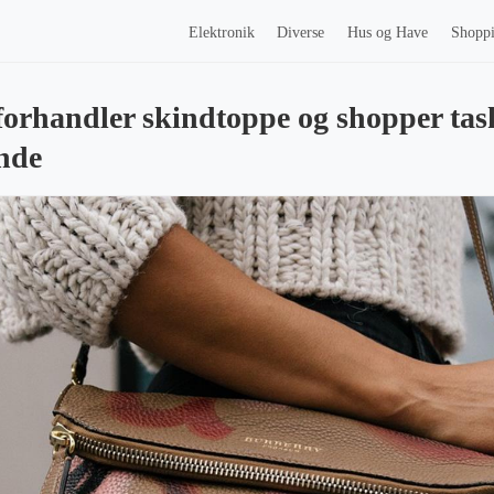
Elektronik
Diverse
Hus og Have
Shopp
handler skindtoppe og shopper task
nde