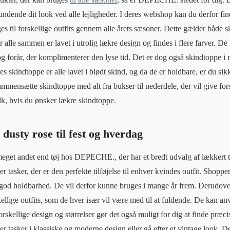
undende dit look ved alle lejligheder. I deres webshop kan du derfor fin
es til forskellige outfits gennem alle årets sæsoner. Dette gælder både
 alle sammen er lavet i utrolig lækre design og findes i flere farver. De
og forår, der komplimenterer den lyse tid. Det er dog også skindtoppe i 
res skindtoppe er alle lavet i blødt skind, og da de er holdbare, er du si
ammensætte skindtoppe med alt fra bukser til nederdele, der vil give for
k, hvis du ønsker lækre skindtoppe.
 dusty rose til fest og hverdag
eget andet end tøj hos DEPECHE., der har et bredt udvalg af lækkert t
 tasker, der er den perfekte tilføjelse til enhver kvindes outfit. Shopper
g god holdbarhed. De vil derfor kunne bruges i mange år frem. Derudov
ellige outfits, som de hver især vil være med til at fuldende. De kan an
orskellige design og størrelser gør det også muligt for dig at finde præci
r tasker i klassiske og moderne design eller gå efter et vintage look.