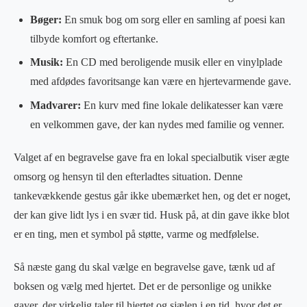
Bøger:
En smuk bog om sorg eller en samling af poesi kan
tilbyde komfort og eftertanke.
Musik:
En CD med beroligende musik eller en vinylplade
med afdødes favoritsange kan være en hjertevarmende gave.
Madvarer:
En kurv med fine lokale delikatesser kan være
en velkommen gave, der kan nydes med familie og venner.
Valget af en begravelse gave fra en lokal specialbutik viser ægte
omsorg og hensyn til den efterladtes situation. Denne
tankevækkende gestus går ikke ubemærket hen, og det er noget,
der kan give lidt lys i en svær tid. Husk på, at din gave ikke blot
er en ting, men et symbol på støtte, varme og medfølelse.
Så næste gang du skal vælge en begravelse gave, tænk ud af
boksen og vælg med hjertet. Det er de personlige og unikke
gaver, der virkelig taler til hjertet og sjælen i en tid, hvor det er