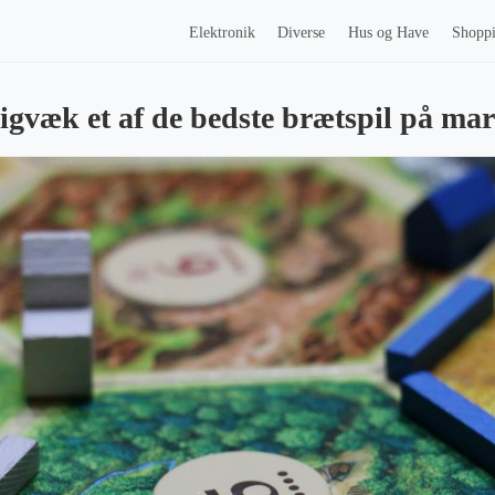
Elektronik
Diverse
Hus og Have
Shopp
igvæk et af de bedste brætspil på ma