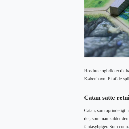
Hos braetogbrikker.dk har
København. Et af de spil,
Catan satte retn
Catan, som oprindeligt 
det, som man kalder den 
fantasybøger. Som connai