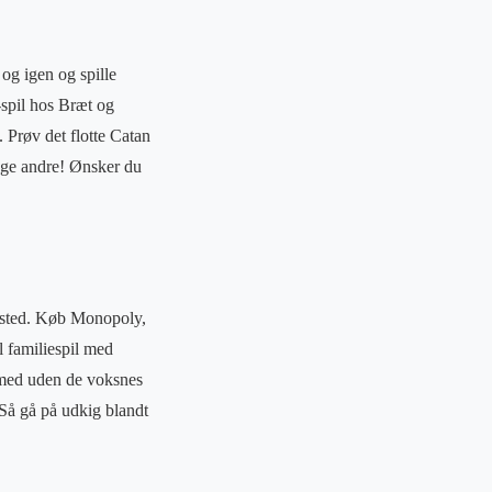
og igen og spille
-spil hos Bræt og
 Prøv det flotte Catan
nge andre! Ønsker du
t sted. Køb Monopoly,
il familiespil med
 med uden de voksnes
 Så gå på udkig blandt