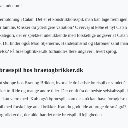
 vej udenom!
rholdning i Catan. Det er et konstruktionsspil, man kan tage frem igen 
familie. Ønsker du yderligere variation? Overvej at købe et nyt Catan
 kategori, der er spækket udelukkende med forskellige udgaver af Catan.
re. Du finder også Mod Stjernerne, Handelsmænd og Barbarer samt ma
elsk? På braetogbrikker.dk forhandles flere udgaver i hvert sprog.
brætspil hos braetogbrikker.dk
at shoppe hos Bræt og Brikker, hvor alle de bedste brætspil er samlet é
ket to Ride og mange andre titler. Der er alt fra de bedste selskabsspil t
le kan være med. Køb også børnespil, som de små kan have fornøjelse
il med forskellige antal brikker. Kan du godt lide at bruge de små grå?
brikker.dk, der altid har det rette brætspil til lejligheden.