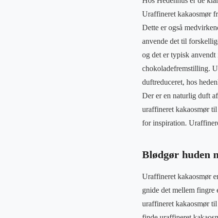
Hos Hedenhus er de klar o
Uraffineret kakaosmør f
Dette er også medvirkende
anvende det til forskell
og det er typisk anvendt
chokoladefremstilling. U
duftreduceret, hos heden
Der er en naturlig duft 
uraffineret kakaosmør ti
for inspiration. Uraffin
Blødgør huden m
Uraffineret kakaosmør er
gnide det mellem fingre 
uraffineret kakaosmør ti
finde uraffineret kakaos