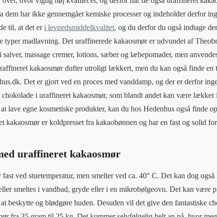
ver, hvor vigtig høj kvalitet er, og derfor har de også uraffineret kaka
ra dem har ikke gennemgået kemiske processer og indeholder derfor ing
 til, at det er
i levnedsmiddelkvalitet
, og du derfor du også indtage d
ige typer madlavning. Det uraffinerede kakaosmør er udvundet af Theob
 i salver, massage cremer, lotions, sæber og læbepomader, men anvende
raffineret kakaosmør dufter utroligt lækkert, men du kan også finde en t
hus.dk. Det er gjort ved en proces med vanddamp, og der er derfor inge
af chokolade i uraffineret kakaosmør, som blandt andet kan være lækker 
l at lave egne kosmetiske produkter, kan du hos Hedenhus også finde ops
eret kakaosmør er koldpresset fra kakaobønnen og har en fast og solid fo
ed uraffineret kakaosmør
 fast ved stuetemperatur, men smelter ved ca. 40° C. Det kan dog også 
eller smeltes i vandbad, gryde eller i en mikrobølgeovn. Det kan være p
l at beskytte og blødgøre huden. Desuden vil det give den fantastiske c
mør fra 35 gram til 25 kg. Det kommer selvfølgelig helt an på, hvor meg