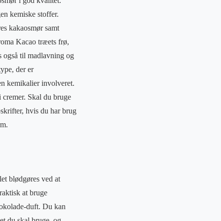
osmør i god kvalitet.
en kemiske stoffer.
eres kakaosmør samt
roma Kacao træets frø,
s også til madlavning og
ype, der er
n kemikalier involveret.
i cremer. Skal du bruge
krifter, hvis du har brug
rm.
let blødgøres ved at
raktisk at bruge
hokolade-duft. Du kan
et du skal bruge, og