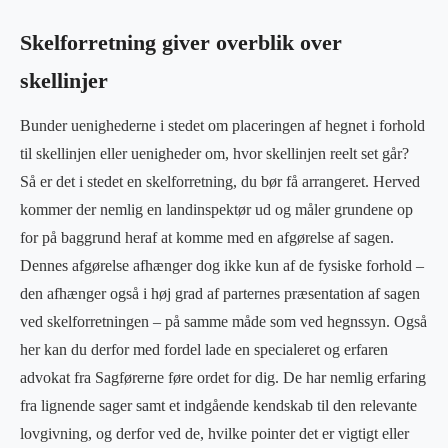
Skelforretning giver overblik over
skellinjer
Bunder uenighederne i stedet om placeringen af hegnet i forhold
til skellinjen eller uenigheder om, hvor skellinjen reelt set går?
Så er det i stedet en skelforretning, du bør få arrangeret. Herved
kommer der nemlig en landinspektør ud og måler grundene op
for på baggrund heraf at komme med en afgørelse af sagen.
Dennes afgørelse afhænger dog ikke kun af de fysiske forhold –
den afhænger også i høj grad af parternes præsentation af sagen
ved skelforretningen – på samme måde som ved hegnssyn. Også
her kan du derfor med fordel lade en specialeret og erfaren
advokat fra Sagførerne føre ordet for dig. De har nemlig erfaring
fra lignende sager samt et indgående kendskab til den relevante
lovgivning, og derfor ved de, hvilke pointer det er vigtigt eller