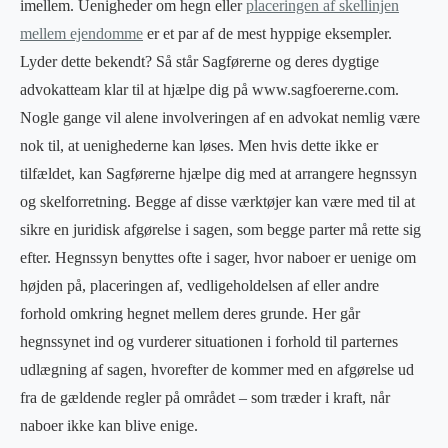
imellem. Uenigheder om hegn eller
placeringen af skellinjen
mellem ejendomme
er et par af de mest hyppige eksempler.
Lyder dette bekendt? Så står Sagførerne og deres dygtige
advokatteam klar til at hjælpe dig på www.sagfoererne.com.
Nogle gange vil alene involveringen af en advokat nemlig være
nok til, at uenighederne kan løses. Men hvis dette ikke er
tilfældet, kan Sagførerne hjælpe dig med at arrangere hegnssyn
og skelforretning. Begge af disse værktøjer kan være med til at
sikre en juridisk afgørelse i sagen, som begge parter må rette sig
efter. Hegnssyn benyttes ofte i sager, hvor naboer er uenige om
højden på, placeringen af, vedligeholdelsen af eller andre
forhold omkring hegnet mellem deres grunde. Her går
hegnssynet ind og vurderer situationen i forhold til parternes
udlægning af sagen, hvorefter de kommer med en afgørelse ud
fra de gældende regler på området – som træder i kraft, når
naboer ikke kan blive enige.