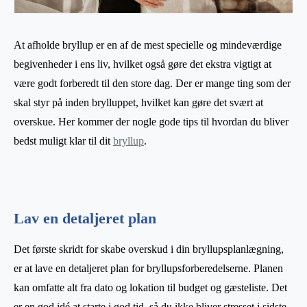
At afholde bryllup er en af de mest specielle og mindeværdige
begivenheder i ens liv, hvilket også gøre det ekstra vigtigt at
være godt forberedt til den store dag. Der er mange ting som der
skal styr på inden brylluppet, hvilket kan gøre det svært at
overskue. Her kommer der nogle gode tips til hvordan du bliver
bedst muligt klar til dit
bryllup
.
Lav en detaljeret plan
Det første skridt for skabe overskud i din bryllupsplanlægning,
er at lave en detaljeret plan for bryllupsforberedelserne. Planen
kan omfatte alt fra dato og lokation til budget og gæsteliste. Det
er en god idé at starte i god tid, så du ikke bliver stresset i sidste