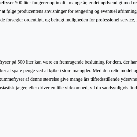
mefryser 500 liter fungerer optimalt i mange år, er det nødvendigt med 
r at følge producentens anvisninger for rengøring og eventuel afrimning
t de forsegler ordentligt, og betragt muligheden for professionel service,
ryser på 500 liter kan være en fremragende beslutning for dem, der har
ker at spare penge ved at købe i store mængder. Med den rette model o
kummefryser af denne størrelse give mange års tilfredsstillende ydeevn
usiastisk jæger, eller driver en lille virksomhed, vil du sandsynligvis fi