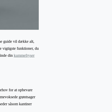
ne guide vil dække alt,
 vigtigste funktioner, du
 finde din
kummefryser
behov for at opbevare
jemmevoksede grøntsager
heder såsom kantiner