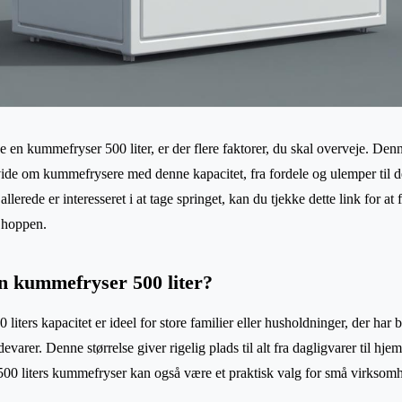
 en kummefryser 500 liter, er der flere faktorer, du skal overveje. Den
vide om kummefrysere med denne kapacitet, fra fordele og ulemper til de
allerede er interesseret i at tage springet, kan du tjekke dette link for at
hoppen.
n kummefryser 500 liter?
ters kapacitet er ideel for store familier eller husholdninger, der har 
varer. Denne størrelse giver rigelig plads til alt fra dagligvarer til h
n 500 liters kummefryser kan også være et praktisk valg for små virksom