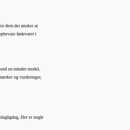
for dem der ønsker at
opbevare fødevarer i
i end en mindre model,
emærker og vurderinger,
n dagligdag. Her er nogle