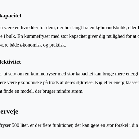
kapacitet
an være en livredder for dem, der bor langt fra en købmandsbutik, eller 
be i bulk. En kummefryser med stor kapacitet giver dig mulighed for at 
 være både økonomisk og praktisk.
ektivitet
ke, at selv om en kummefryser med stor kapacitet kan bruge mere energ
e være økonomiske på trods af deres størrelse. Kig efter energiklass
t finde en model, der bruger mindre strøm.
verveje
er 500 liter, er der flere funktioner, der kan gøre en stor forskel i di