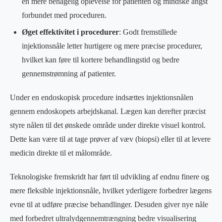
en mere behagelig oplevelse for patienten og mindske angst
forbundet med proceduren.
Øget effektivitet i procedurer
: Godt fremstillede
injektionsnåle letter hurtigere og mere præcise procedurer,
hvilket kan føre til kortere behandlingstid og bedre
gennemstrømning af patienter.
Under en endoskopisk procedure indsættes injektionsnålen
gennem endoskopets arbejdskanal. Lægen kan derefter præcist
styre nålen til det ønskede område under direkte visuel kontrol.
Dette kan være til at tage prøver af væv (biopsi) eller til at levere
medicin direkte til et målområde.
Teknologiske fremskridt har ført til udvikling af endnu finere og
mere fleksible injektionsnåle, hvilket yderligere forbedrer lægens
evne til at udføre præcise behandlinger. Desuden giver nye nåle
med forbedret ultralydgennemtrængning bedre visualisering