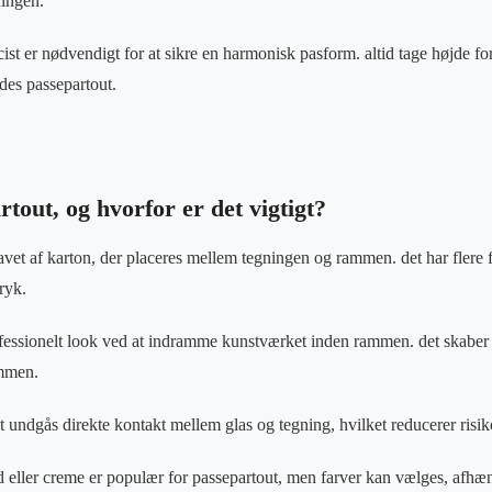
ningen.
st er nødvendigt for at sikre en harmonisk pasform. altid tage højde for
des passepartout.
tout, og hvorfor er det vigtigt?
lavet af karton, der placeres mellem tegningen og rammen. det har flere
ryk.
ofessionelt look ved at indramme kunstværket inden rammen. det skaber 
mmen.
t undgås direkte kontakt mellem glas og tegning, hvilket reducerer risik
d eller creme er populær for passepartout, men farver kan vælges, afhæ