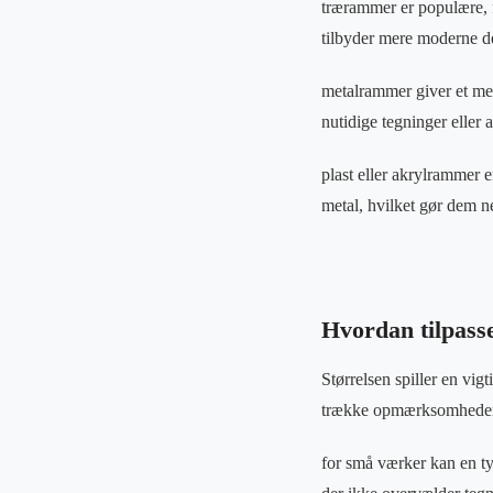
trærammer er populære, fo
tilbyder mere moderne de
metalrammer giver et mer
nutidige tegninger eller 
plast eller akrylrammer er
metal, hvilket gør dem n
Hvordan tilpass
Størrelsen spiller en vig
trække opmærksomheden
for små værker kan en ty