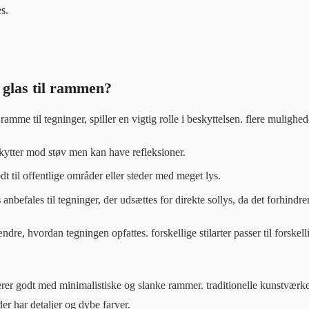
s.
glas til rammen?
ramme til tegninger, spiller en vigtig rolle i beskyttelsen. flere mulighed
ytter mod støv men kan have refleksioner.
dt til offentlige områder eller steder med meget lys.
s
anbefales til tegninger, der udsættes for direkte sollys, da det forhindre
dre, hvordan tegningen opfattes. forskellige stilarter passer til forskel
er godt med minimalistiske og slanke rammer. traditionelle kunstværke
r har detaljer og dybe farver.