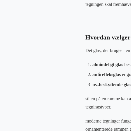
tegningen skal fremhæve
Hvordan vælger 
Det glas, der bruges i en 
almindeligt glas
besk
antirefleksglas
er go
uv-beskyttende gla
stilen på en ramme kan æn
tegningstyper.
moderne tegninger funger
ornamenterede rammer, de