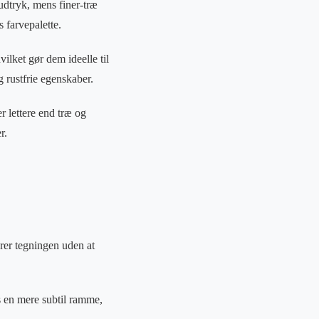
 udtryk, mens finer-træ
 farvepalette.
ilket gør dem ideelle til
g rustfrie egenskaber.
er lettere end træ og
r.
erer tegningen uden at
s en mere subtil ramme,