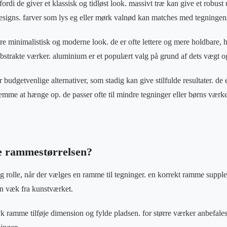
rdi de giver et klassisk og tidløst look. massivt træ kan give et robust
signs. farver som lys eg eller mørk valnød kan matches med tegningens
e minimalistisk og moderne look. de er ofte lettere og mere holdbare, hv
abstrakte værker. aluminium er et populært valg på grund af dets vægt o
 budgetvenlige alternativer, som stadig kan give stilfulde resultater. de 
emme at hænge op. de passer ofte til mindre tegninger eller børns værke
e rammestørrelsen?
tig rolle, når der vælges en ramme til tegninger. en korrekt ramme suppl
 væk fra kunstværket.
k ramme tilføje dimension og fylde pladsen. for større værker anbefale