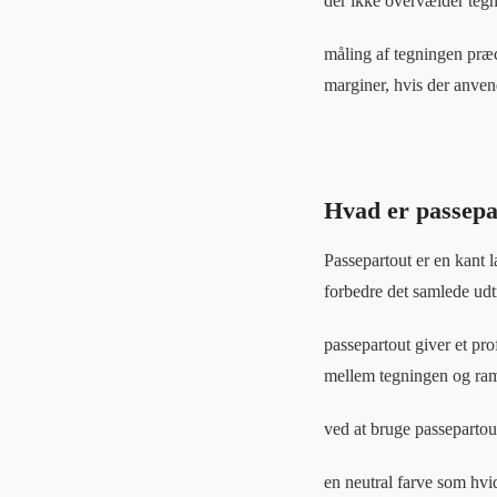
der ikke overvælder teg
måling af tegningen præci
marginer, hvis der anven
Hvad er passepar
Passepartout er en kant 
forbedre det samlede udt
passepartout giver et pr
mellem tegningen og ra
ved at bruge passepartou
en neutral farve som hvi