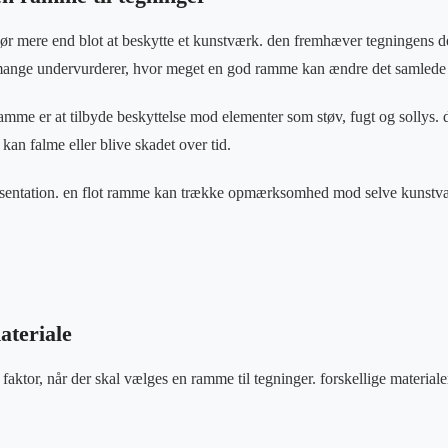
ør mere end blot at beskytte et kunstværk. den fremhæver tegningens de
 mange undervurderer, hvor meget en god ramme kan ændre det samlede i
mme er at tilbyde beskyttelse mod elementer som støv, fugt og sollys. de
 kan falme eller blive skadet over tid.
sentation. en flot ramme kan trække opmærksomhed mod selve kunstvær
teriale
 faktor, når der skal vælges en ramme til tegninger. forskellige materialer