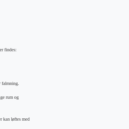
er findes:
r falmning.
lige rum og
r kan løftes med