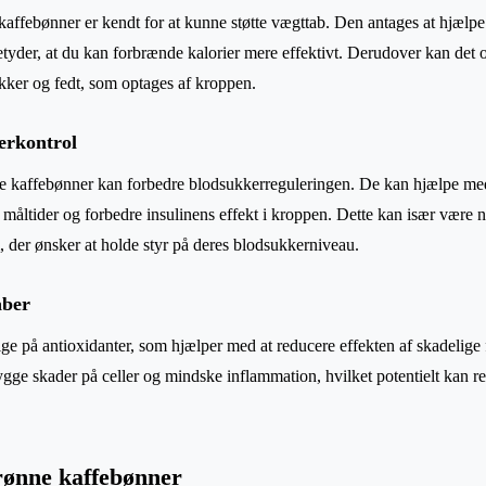
affebønner er kendt for at kunne støtte vægttab. Den antages at hjælp
 betyder, at du kan forbrænde kalorier mere effektivt. Derudover kan det
ker og fedt, som optages af kroppen.
erkontrol
nne kaffebønner kan forbedre blodsukkerreguleringen. De kan hjælpe m
 måltider og forbedre insulinens effekt i kroppen. Dette kan især være n
m, der ønsker at holde styr på deres blodsukkerniveau.
aber
ge på antioxidanter, som hjælper med at reducere effekten af skadelige f
gge skader på celler og mindske inflammation, hvilket potentielt kan re
rønne kaffebønner