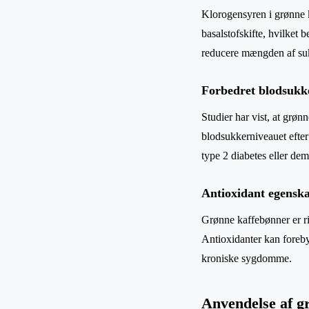
Klorogensyren i grønne k
basalstofskifte, hvilket
reducere mængden af suk
Forbedret blodsukk
Studier har vist, at grø
blodsukkerniveauet efter
type 2 diabetes eller de
Antioxidant egensk
Grønne kaffebønner er ri
Antioxidanter kan foreby
kroniske sygdomme.
Anvendelse af g