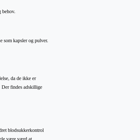
g behov.
e som kapsler og pulver.
else, da de ikke er
 Der findes adskillige
edret blodsukkerkontrol
ele være værd at