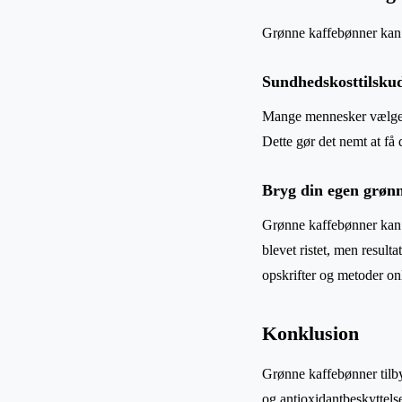
Grønne kaffebønner kan b
Sundhedskosttilsku
Mange mennesker vælger 
Dette gør det nemt at få 
Bryg din egen grønn
Grønne kaffebønner kan o
blevet ristet, men resul
opskrifter og metoder onl
Konklusion
Grønne kaffebønner tilby
og antioxidantbeskyttels