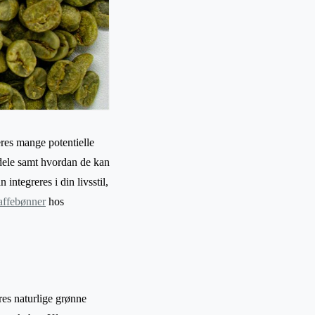
eres mange potentielle
rdele samt hvordan de kan
ntegreres i din livsstil,
affebønner
hos
res naturlige grønne