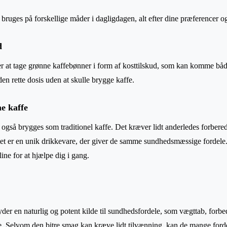
ruges på forskellige måder i dagligdagen, alt efter dine præferencer o
d
at tage grønne kaffebønner i form af kosttilskud, som kan komme båd
den rette dosis uden at skulle brygge kaffe.
e kaffe
gså brygges som traditionel kaffe. Det kræver lidt anderledes forbered
tatet er en unik drikkevare, der giver de samme sundhedsmæssige fordele.
ine for at hjælpe dig i gang.
der en naturlig og potent kilde til sundhedsfordele, som vægttab, forb
e. Selvom den bitre smag kan kræve lidt tilvænning, kan de mange ford