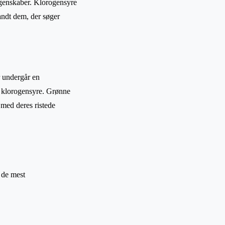
egenskaber. Klorogensyre
andt dem, der søger
r undergår en
 klorogensyre. Grønne
med deres ristede
 de mest