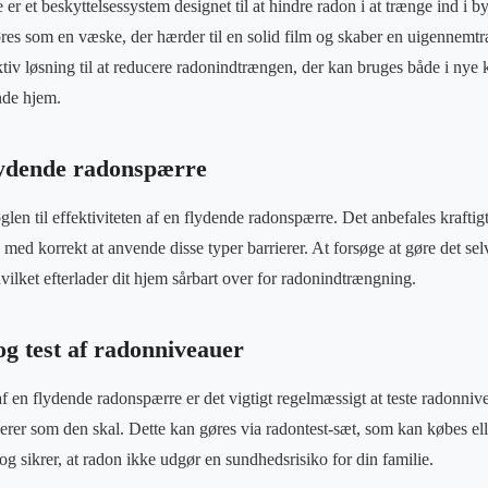
r et beskyttelsessystem designet til at hindre radon i at trænge ind i b
øres som en væske, der hærder til en solid film og skaber en uigennem
ktiv løsning til at reducere radonindtrængen, der kan bruges både i nye
nde hjem.
flydende radonspærre
øglen til effektiviteten af en flydende radonspærre. Det anbefales kraftigt
 med korrekt at anvende disse typer barrierer. At forsøge at gøre det selv
ilket efterlader dit hjem sårbart over for radonindtrængning.
og test af radonniveauer
 af en flydende radonspærre er det vigtigt regelmæssigt at teste radonnive
gerer som den skal. Dette kan gøres via radontest-sæt, som kan købes el
t og sikrer, at radon ikke udgør en sundhedsrisiko for din familie.