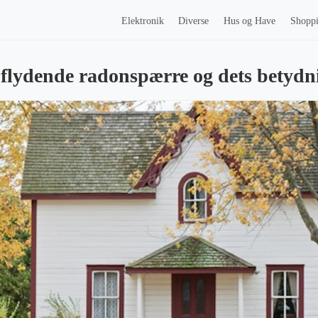
Elektronik
Diverse
Hus og Have
Shopp
f flydende radonspærre og dets betydn