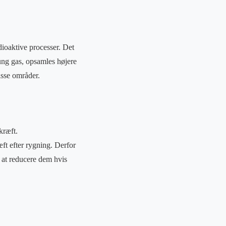
dioaktive processer. Det
ung gas, opsamles højere
isse områder.
kræft.
ft efter rygning. Derfor
l at reducere dem hvis