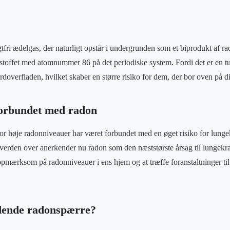
tfri ædelgas, der naturligt opstår i undergrunden som et biprodukt af ra
stoffet med atomnummer 86 på det periodiske system. Fordi det er en t
rdoverfladen, hvilket skaber en større risiko for dem, der bor oven på d
forbundet med radon
r høje radonniveauer har været forbundet med en øget risiko for lunge
erden over anerkender nu radon som den næststørste årsag til lungekræ
e opmærksom på radonniveauer i ens hjem og at træffe foranstaltninger ti
dende radonspærre?