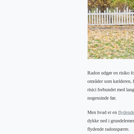
Radon udgør en risiko f
områder som kælderen, h
risici forbundet med lan
nogensinde før.
Men hvad er en
flydend
dykke ned i grundelement
flydende radonspærre.