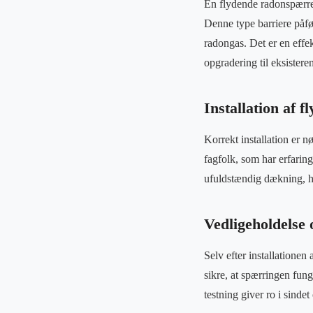
En flydende radonspærre e
Denne type barriere påf
radongas. Det er en effe
opgradering til eksistere
Installation af 
Korrekt installation er n
fagfolk, som har erfaring
ufuldstændig dækning, hv
Vedligeholdelse 
Selv efter installationen
sikre, at spærringen fun
testning giver ro i sinde