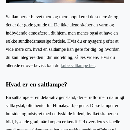
Saltlamper er blevet mere og mere populære i de senere år, og
det er der gode grunde til. De ikke alene skaber en varm og
indbydende atmosfære i dit hjem, men menes også at have en
række sundhedsmæssige fordele. Hvis du er nysgerrig efter at
vide mere om, hvad en saltlampe kan gøre for dig, og hvordan
du kan integrere den i din indretning, så læs videre. Hvis du
allerede er overbevist, kan du
købe saltlampe her
.
Hvad er en saltlampe?
En saltlampe er en dekorativ genstand, der er udformet i naturligt
saltkrystal, ofte hentet fra Himalaya-bjergene. Disse lamper er
hulrådet og udstyret med en lyskilde indeni, hvilket skaber en
blid, lysende glød, når lampen er tændt. Ud over deres visuelle
appel menes saltlamper at have en række positive effekter på