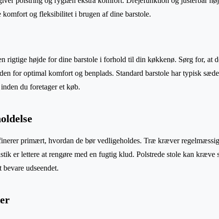
 giver polstring og ryglæn ekstra komfort. Drejefunktion og justerbar h
 komfort og fleksibilitet i brugen af dine barstole.
en rigtige højde for dine barstole i forhold til din køkkenø. Sørg for, at 
den for optimal komfort og benplads. Standard barstole har typisk sæd
inden du foretager et køb.
holdelse
finerer primært, hvordan de bør vedligeholdes. Træ kræver regelmæssig 
stik er lettere at rengøre med en fugtig klud. Polstrede stole kan kræve 
at bevare udseendet.
ker