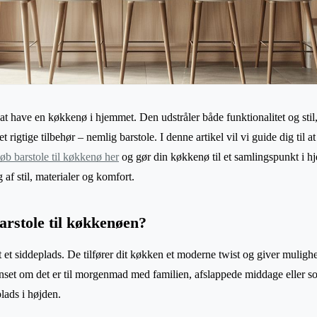
 at have en køkkenø i hjemmet. Den udstråler både funktionalitet og sti
 rigtige tilbehør – nemlig barstole. I denne artikel vil vi guide dig til 
øb barstole til køkkenø her
og gør din køkkenø til et samlingspunkt i h
af stil, materialer og komfort.
arstole til køkkenøen?
t et siddeplads. De tilfører dit køkken et moderne twist og giver mulig
et om det er til morgenmad med familien, afslappede middage eller som
plads i højden.