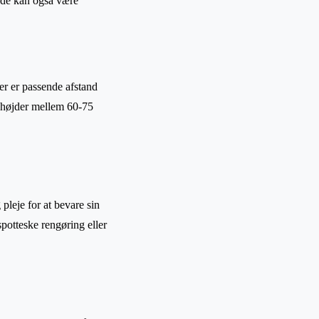
øjde kan også være
der er passende afstand
ehøjder mellem 60-75
pleje for at bevare sin
spotteske rengøring eller