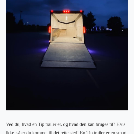
Ved du, hvad en Tip trailer er, og hvad den kan bruges til? Hvis
ikke, så er du kommet til det rette sted! En Tip trailer er en smart